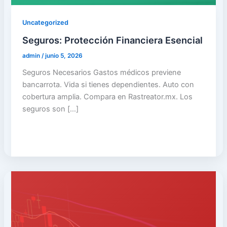
Uncategorized
Seguros: Protección Financiera Esencial
admin
/
junio 5, 2026
Seguros Necesarios Gastos médicos previene
bancarrota. Vida si tienes dependientes. Auto con
cobertura amplia. Compara en Rastreator.mx. Los
seguros son […]