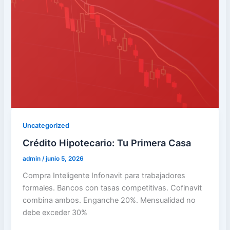
Uncategorized
Crédito Hipotecario: Tu Primera Casa
admin
/
junio 5, 2026
Compra Inteligente Infonavit para trabajadores
formales. Bancos con tasas competitivas. Cofinavit
combina ambos. Enganche 20%. Mensualidad no
debe exceder 30%