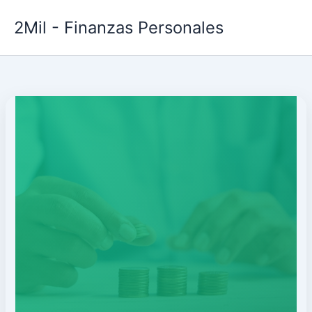
Ir
2Mil - Finanzas Personales
al
contenido