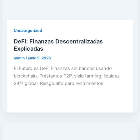
Uncategorized
DeFi: Finanzas Descentralizadas
Explicadas
admin
/
junio 5, 2026
El Futuro es DeFi Finanzas sin bancos usando
blockchain. Préstamos P2P, yield farming, liquidez
24/7 global. Riesgo alto pero rendimientos