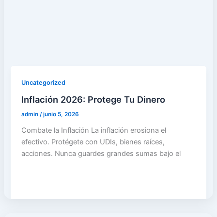
Uncategorized
Inflación 2026: Protege Tu Dinero
admin
/
junio 5, 2026
Combate la Inflación La inflación erosiona el
efectivo. Protégete con UDIs, bienes raíces,
acciones. Nunca guardes grandes sumas bajo el