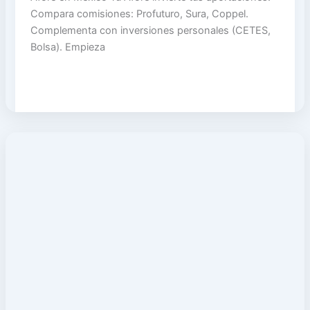
Compara comisiones: Profuturo, Sura, Coppel.
Complementa con inversiones personales (CETES,
Bolsa). Empieza