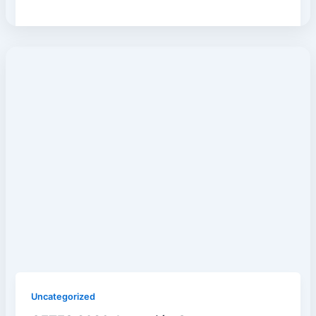
Uncategorized