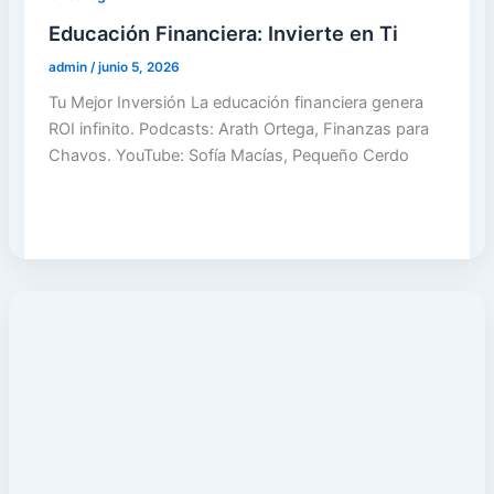
Educación Financiera: Invierte en Ti
admin
/
junio 5, 2026
Tu Mejor Inversión La educación financiera genera
ROI infinito. Podcasts: Arath Ortega, Finanzas para
Chavos. YouTube: Sofía Macías, Pequeño Cerdo