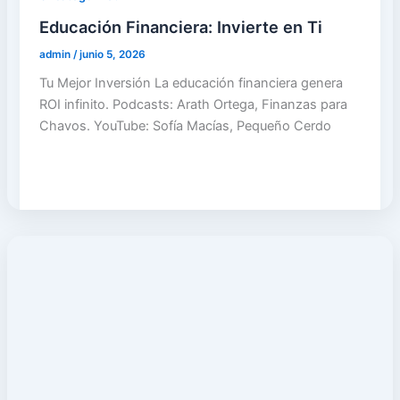
Educación Financiera: Invierte en Ti
admin
/
junio 5, 2026
Tu Mejor Inversión La educación financiera genera
ROI infinito. Podcasts: Arath Ortega, Finanzas para
Chavos. YouTube: Sofía Macías, Pequeño Cerdo