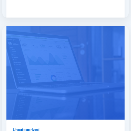
Uncategorized