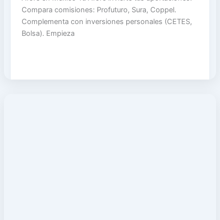
Compara comisiones: Profuturo, Sura, Coppel.
Complementa con inversiones personales (CETES,
Bolsa). Empieza