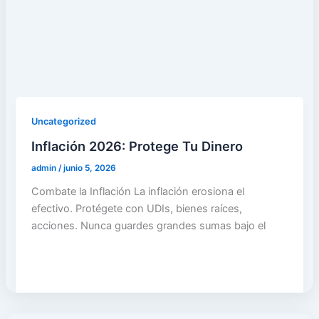
Uncategorized
Inflación 2026: Protege Tu Dinero
admin
/
junio 5, 2026
Combate la Inflación La inflación erosiona el
efectivo. Protégete con UDIs, bienes raíces,
acciones. Nunca guardes grandes sumas bajo el